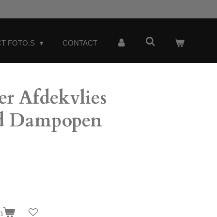
T FOTO.S
CONTACT
er Afdekvlies
nd Dampopen
n