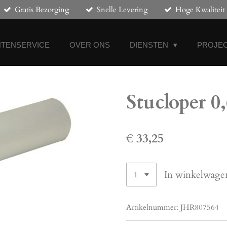
Gratis Bezorging
Snelle Levering
Hoge Kwaliteit
NTENSERVICE
OVER ONS
DIENSTEN
PROJEC
Stucloper 
€ 33,25
In winkelwage
Artikelnummer:
JHR807564