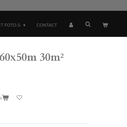
T FOTO.S
CONTACT
0,60x50m 30m²
n