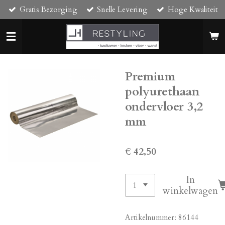
Gratis Bezorging
Snelle Levering
Hoge Kwaliteit
Ga
direct
naar
de
hoofdinhoud
Premium
polyurethaan
ondervloer 3,2
mm
€ 42,50
In
winkelwagen
Artikelnummer:
86144