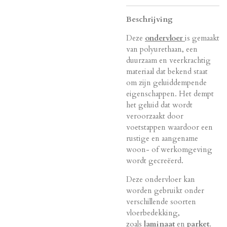
Beschrijving
Deze
ondervloer
is gemaakt
van polyurethaan, een
duurzaam en veerkrachtig
materiaal dat bekend staat
om zijn geluiddempende
eigenschappen. Het dempt
het geluid dat wordt
veroorzaakt door
voetstappen waardoor een
rustige en aangename
woon- of werkomgeving
wordt gecreëerd.
Deze ondervloer kan
worden gebruikt onder
verschillende soorten
vloerbedekking,
zoals
laminaat
en
parket
.