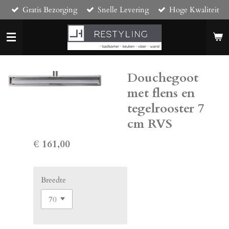
Gratis Bezorging
Snelle Levering
Hoge Kwaliteit
Ga
direct
naar
de
hoofdinhoud
Douchegoot
met flens en
tegelrooster 7
cm RVS
€ 161,00
Breedte