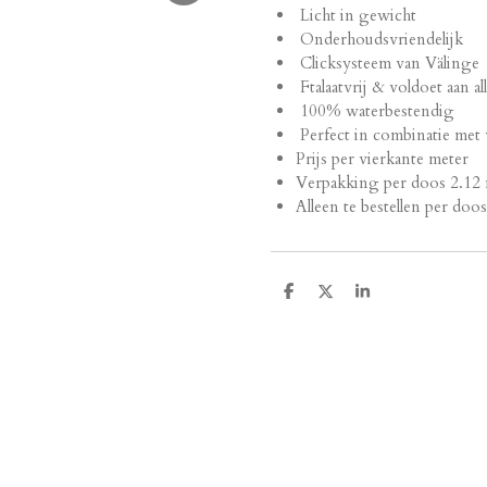
Licht in gewicht
Onderhoudsvriendelijk
Clicksysteem van Välinge
Ftalaatvrij & voldoet aan a
100% waterbestendig
Perfect in combinatie me
Prijs per vierkante meter
Verpakking per doos 2.12
Alleen te bestellen per doo
D
D
S
e
e
h
l
e
a
e
l
r
n
e