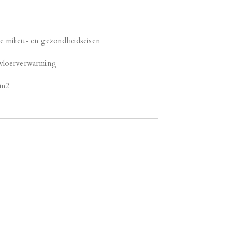
lle milieu- en gezondheidseisen
t vloerverwarming
 m2
s