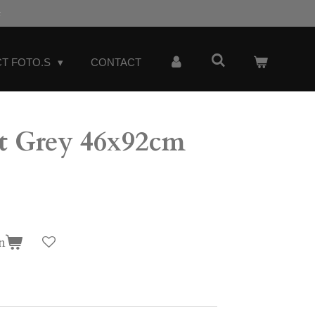
t
T FOTO.S
CONTACT
t Grey 46x92cm
n