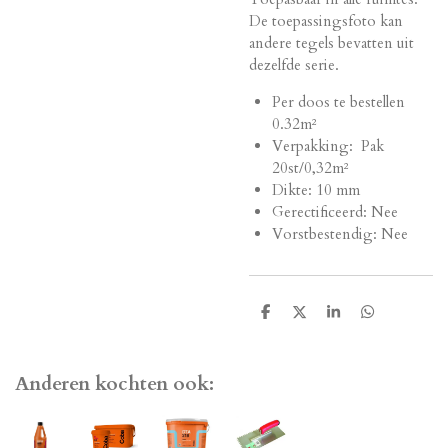
De toepassingsfoto kan
andere tegels bevatten uit
dezelfde serie.
Per doos te bestellen
0.32m²
Verpakking: Pak
20st/0,32m²
Dikte: 10 mm
Gerectificeerd: Nee
Vorstbestendig: Nee
D
D
S
D
e
e
h
e
l
e
a
l
e
l
r
e
n
e
n
Anderen kochten ook: