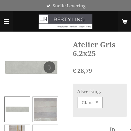
Snelle Levering
Ga
direct
naar
de
hoofdinhoud
Atelier Gris
6,2x25
€ 28,79
Afwerking:
In