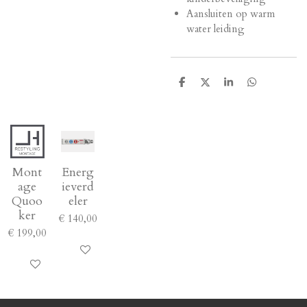
Aansluiten op warm
water leiding
D
D
S
D
e
e
h
e
l
e
a
l
e
l
r
e
n
e
n
Mont
Energ
age
ieverd
Quoo
eler
ker
€ 140,00
€ 199,00
In winkelwagen
In winkelwagen