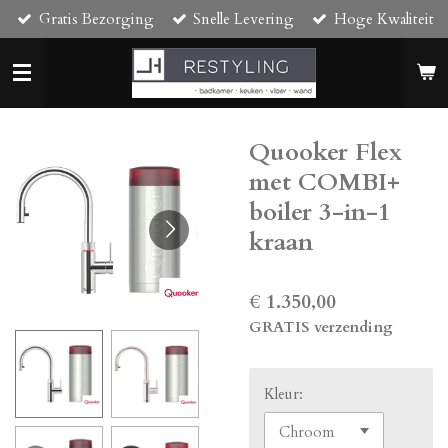
Gratis Bezorging
Snelle Levering
Hoge Kwaliteit
Ga
direct
naar
de
hoofdinhoud
Quooker Flex
met COMBI+
boiler 3-in-1
kraan
€ 1.350,00
GRATIS verzending
Kleur: