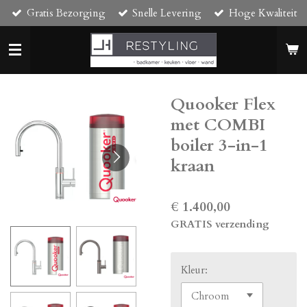
Gratis Bezorging
Snelle Levering
Hoge Kwaliteit
Ga
direct
naar
de
hoofdinhoud
Quooker Flex
met COMBI
boiler 3-in-1
kraan
€ 1.400,00
GRATIS verzending
Kleur: