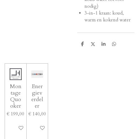
nodig)
3-in-1 kraan: koud,
warm en kokend water
D
D
S
D
e
e
h
e
l
e
a
l
e
l
r
e
n
e
n
Mon
Ener
tage
giev
Quo
erdel
oker
er
€ 199,00
€ 140,00
In winkelwagen
In winkelwagen