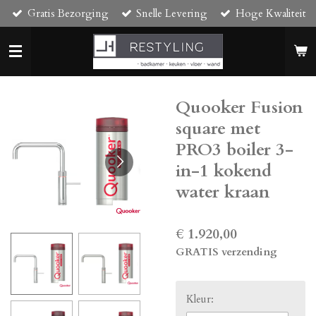
Gratis Bezorging
Snelle Levering
Hoge Kwaliteit
Ga
direct
naar
de
hoofdinhoud
Quooker Fusion
square met
PRO3 boiler 3-
in-1 kokend
water kraan
€ 1.920,00
GRATIS verzending
Kleur: