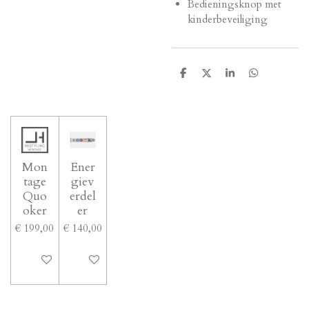
Bedieningsknop met
kinderbeveiliging
D
D
S
D
e
e
h
e
l
e
a
l
e
l
r
e
n
e
n
Mon
Ener
tage
giev
Quo
erdel
oker
er
€ 199,00
€ 140,00
In winkelwagen
In winkelwagen