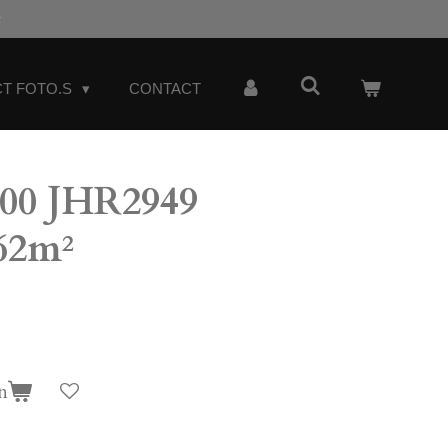
t
T FOTO.S
CONTACT
00 JHR2949
62m²
n