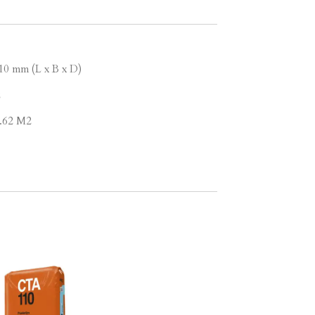
10 mm (L x B x D)
2
1.62 M2