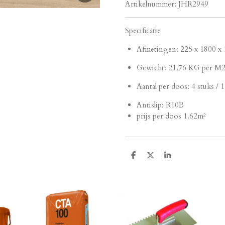
Artikelnummer:
JHR2949
Specificatie
Afmetingen: 225 x 1800 x 
Gewicht: 21.76 KG per M
Aantal per doos:
4 stuks / 
Antislip: R10B
prijs per doos 1.62m²
D
D
S
e
e
h
l
e
a
e
l
r
n
e