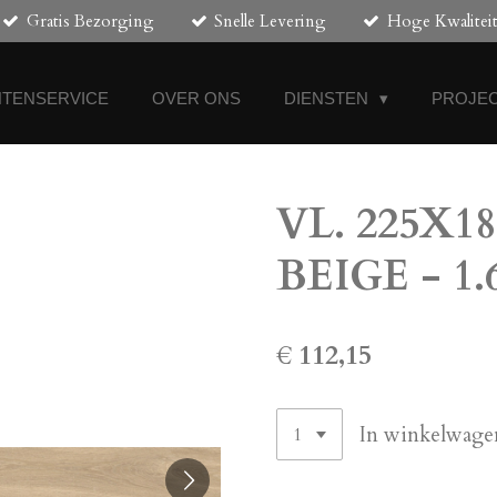
Gratis Bezorging
Snelle Levering
Hoge Kwalitei
NTENSERVICE
OVER ONS
DIENSTEN
PROJEC
VL. 225X18
BEIGE - 1.
€ 112,15
In winkelwage